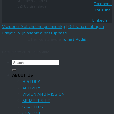
Mlynské nivy 44/a
Facebook
821 09 Bratislava
Youtube
LinkedIn
Všeobecné obchodné podmienky
|
Ochrana osobných
údajov
|
Vyhlásenie o prístupnosti
Stránku spravuje
Tomáš Pudiš
Copyright 2026 © |
SPNZ
ABOUT US
HISTORY
ACTIVITY
VISION AND MISSION
MEMBERSHIP
STATUTES
CONTACT