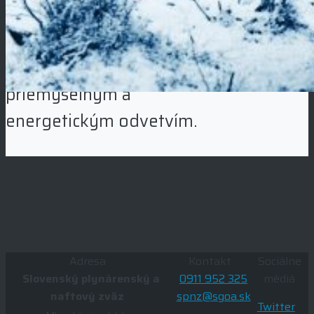
uplynuli od tejto udalosti
sa stalo plynárenstvo
rešpektovaným
priemyselným a
energetickým odvetvím.
Adresa
Kontakt
Sociálne
Slovenský plynárenský a
0911 952 325
médiá
naftový zväz
spnz@sgoa.sk
Twitter