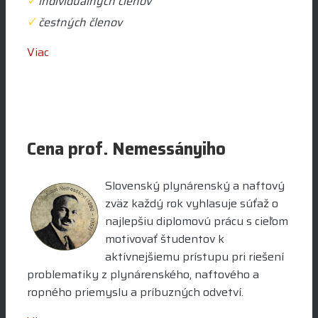
✓
individuálnych členov
✓
čestných členov
Viac
Cena prof. Nemessányiho
Slovenský plynárenský a naftový
zväz každý rok vyhlasuje súťaž o
najlepšiu diplomovú prácu s cieľom
motivovať študentov k
aktívnejšiemu prístupu pri riešení
problematiky z plynárenského, naftového a
ropného priemyslu a príbuzných odvetví.