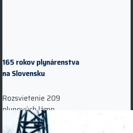
165 rokov plynárenstva
na Slovensku
Rozsvietenie 209
plynových lámp
zásobovaných
svietiplynom z