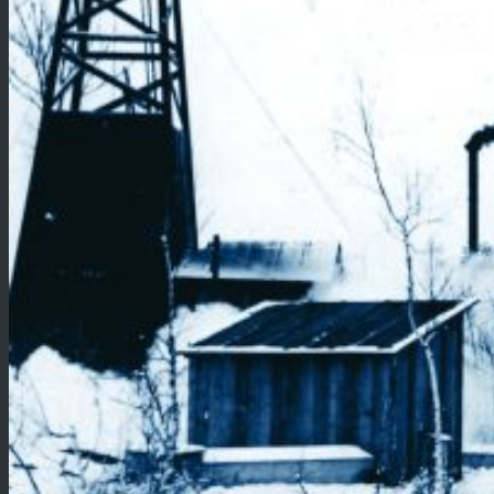
bratislavskej mestskej
plynárne 19. marca 1856
je považované za
začiatok plynárenstva na
Slovensku. Zo strany
plynárov to bol prejav
pokrokovosti,
podnikavosti, odvahy a
príklonu k moderným
technológiám.
Za 165 rokov, ktoré