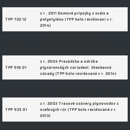
702 04 v r. 2014)
z r . 2011 Domové prípojky z ocele a
TPP 702 12
polyetylénu (TPP bolo revidovaní v r.
2014)
z r. 2012 Plynovody a prípojky z
TPP 702 01
polyetylénu (TPP bolo revidované v r.
2014)
z r. 2004 Prevádzka a údržba
TPP 916 01
plynárenských zariadení. Všeobecné
zásady (TPP bolo revidované v r. 2014)
z r. 2001 Kogeneračné jednotky na plynné
TPP 811 01
palivá (TPP bolo revidované v r. 2014)
z r. 2003 Trasové uzávery plynovodov z
TPP 935 01
oceľových rúr (TPP bolo revidované v r.
2013)
z r. 2003 Technické a bezpečnostné