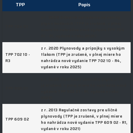
TPP
Popis
z r. 2009 Odberné zariadenia na zemný
plyn v budovách (TPP je zrušené, v plnej
TPP 704 01
miere ho nahrádza nové vydanie TPP 704
01 - R1, vydané v roku 2026)
z r. 2020 Plynovody a prípojky s vysokým
TPP 702 10 -
tlakom (TPP je zrušené, v plnej miere ho
R3
nahrádza nové vydanie TPP 702 10 - R4,
vydané v roku 2025)
z r. 2006 Vlastnosti zemného plynu (TPP
je zrušené, v plnej miere ho nahrádza nové
TPP 902 01
vydanie TPP 902 01 - R1, vydané v roku
2025)
z r. 2013 Regulačné zostavy pre uličné
plynovody (TPP je zrušené, v plnej miere
TPP 609 02
ho nahrádza nové vydanie TPP 609 02 - R1,
vydané v roku 2021)