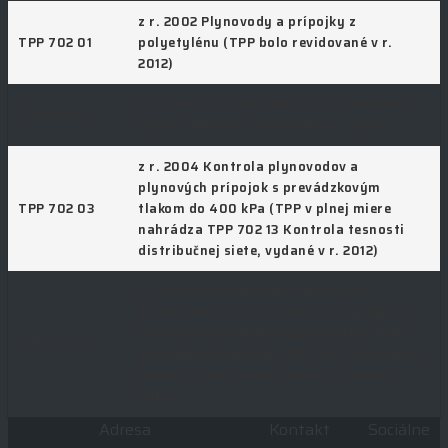
z r. 2002 Plynovody a prípojky z
TPP 702 01
polyetylénu (TPP bolo revidované v r.
2012)
z r. 2003 a z r. 2011 Odorizácia zemného
TPP 918 01
plynu (TPP bolo revidované v r. 2014)
z r. 2004 Kontrola plynovodov a
plynových prípojok s prevádzkovým
TPP 702 03
tlakom do 400 kPa (TPP v plnej miere
nahrádza TPP 702 13 Kontrola tesnosti
distribučnej siete, vydané v r. 2012)
z r. 2004 Posudzovanie únikov na
plynovodoch a plynovodných prípojkách s
prevádzkovým tlakom do 400 kPa (TPP v
TPP 702 05
plnej miere nahrádza TPP 702 13 Kontrola
tesnosti distribučnej siete, vydané v r.
2012)
Adresa
Kontakt
Sociálne