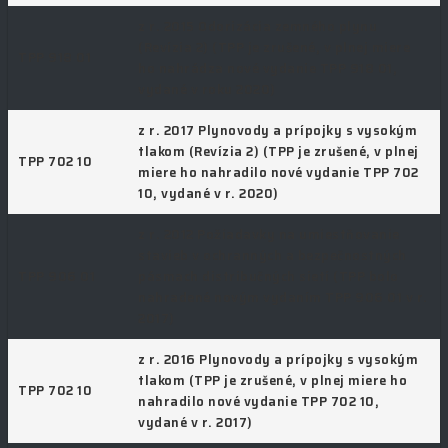
z r. 2015 Odorizácia zemného plynu
(Revízia 2) (TPP je zrušené, v plnej miere
TPP 918 01
ho nahrádza nové vydanie TPP 918 01,
vydané v roku 2020)
z r. 2017 Plynovody a prípojky s vysokým
tlakom (Revízia 2) (TPP je zrušené, v plnej
TPP 702 10
miere ho nahradilo nové vydanie TPP 702
10, vydané v r. 2020)
z r. 2012 Požiadavky na umiestňovanie
stavieb v ochranných a bezpečnostných
TPP 906 01
pásmach distribučných sietí (TPP bolo
nahradené novým vydaním TPP 906 01 v r.
2017)
z r. 2016 Plynovody a prípojky s vysokým
tlakom (TPP je zrušené, v plnej miere ho
TPP 702 10
nahradilo nové vydanie TPP 702 10,
vydané v r. 2017)