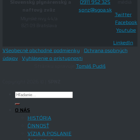
Slovenský plynárenský a
0911 952 325
médiá
naftový zväz
spnz@sgoa.sk
Twitter
Mlynské nivy 44/a
Facebook
821 09 Bratislava
Youtube
LinkedIn
Všeobecné obchodné podmienky
|
Ochrana osobných
údajov
|
Vyhlásenie o prístupnosti
Stránku spravuje
Tomáš Pudiš
Copyright 2026 © |
SPNZ
O NÁS
HISTÓRIA
ČINNOSŤ
VÍZIA A POSLANIE