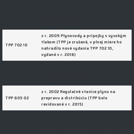
z r. 2009 Plynovody a prípojky s vysokým
tlakom (TPP je zrušené, v plnej miere ho
TPP 702 10
nahradilo nové vydanie TPP 702 10,
vydané v r. 2016)
z r. 2009 Plynovody a prípojky s vysokým
tlakom (TPP je zrušené, v plnej miere ho
TPP 702 10
nahradilo nové vydanie TPP 702 10,
vydané v r. 2016)
z r. 2001 Motorové vozidlá na pohon
TPP 403 02
stlačeným zemným plynom (CNG) (TPP je
zrušené bez náhrady)
z r. 2002 Regulačné stanice plynu na
TPP 605 02
prepravu a distribúciu (TPP bolo
revidované v r. 2015)
z r. 2004 Opravy plynovodov s
prevádzkovým tlakom do 400 KPa vrátane
TPP 702 04
(TPP bolo nahradené novým vydaním TPP