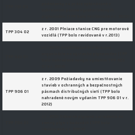
podmienky na práce vykonávané v
TPP 701 03
ochrannom pásme vysokotlakových
plynovodov (TPP bolo revidované v r. 2013)
z r. 2001 Plniace stanice CNG pre motorové
TPP 304 02
vozidlá (TPP bolo revidované v r.2013)
z r. 2005 Kvalifikačné kritériá pre
organizácie na výstavbu plynovodov (TPP
TPP 923 01
bolo nahradené novým vydaním TPP 923
01 v r. 2012)
z r. 2009 Požiadavky na umiestňovanie
stavieb v ochranných a bezpečnostných
TPP 906 01
pásmach distribučných sietí (TPP bolo
nahradené novým vydaním TPP 906 01 v r.
2012)
z r. 2001 Odberné plynové zariadenia na
TPP 704 01
zemný plyn v budovách (TPP bolo
revidované v r. 2009)