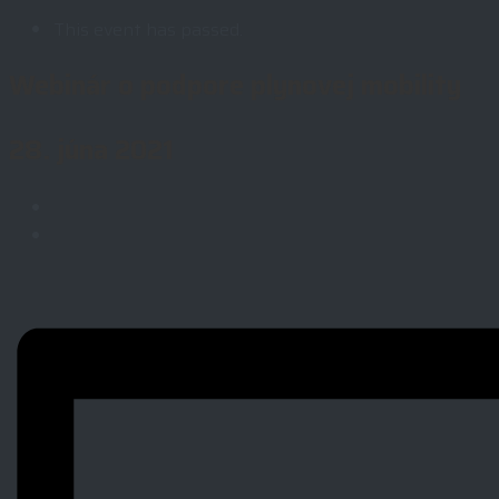
This event has passed.
Webinár o podpore plynovej mobility
28. júna 2021