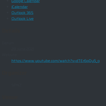
Google Calendar
iCalendar
Outlook 365
Outlook Live
Details
Dátum:
28. júna 2021
Website:
https://www.youtube.com/watch?v=dTEr6qDyS_g
Organizer
SPNZ
Venue