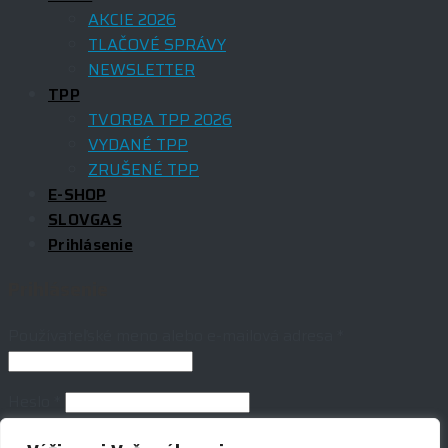
AKCIE 2026
TLAČOVÉ SPRÁVY
NEWSLETTER
TPP
TVORBA TPP 2026
VYDANÉ TPP
ZRUŠENÉ TPP
E-SHOP
SLOVGAS
Prihlásenie
Prihlásenie
Používateľské meno alebo e-mailová adresa
*
Heslo
*
Are you human? Please solve: