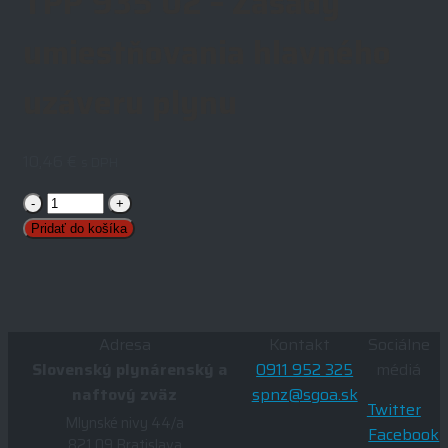
TPP 935 02 – Zásady
umiestňovania hlavného
uzáveru plynu
10,46
€
s DPH
Počet
Pridať do košíka
Adresa
Kontakt
Sociálne
Slovenský plynárenský a
0911 952 325
médiá
naftový zväz
spnz@sgoa.sk
Twitter
Mlynské nivy 44/a
Facebook
821 09 Bratislava