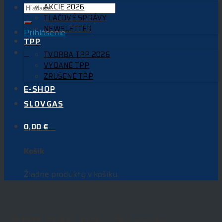
AKCIE 2026
TLAČOVÉ SPRÁVY
NEWSLETTER
Prihlásenie
TPP
0
TVORBA TPP 2026
VYDANÉ TPP
ZRUŠENÉ TPP
E-SHOP
SLOVGAS
0,00
€
0
Košík
Žiadne produkty v košíku.